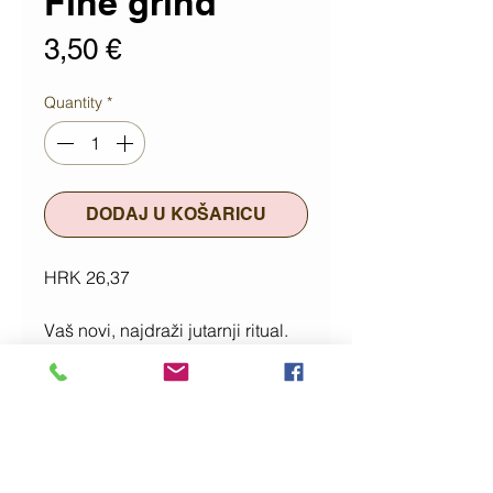
Fine grind
Price
3,50 €
Quantity
*
DODAJ U KOŠARICU
HRK 26,37
Vaš novi, najdraži jutarnji ritual.
Kremasta, a opet nevjerojatno
učinkovita, ova pločica s kavom
skida odumrle stanice,
istovremeno pružajući osjećaj
ugode. Započnite dan
drugačijom dozom kofeina.